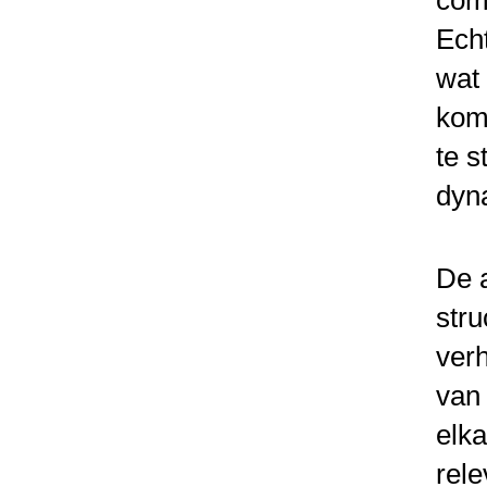
com
Ech
wat 
kome
te s
dyn
De a
stru
verh
van 
elk
rele