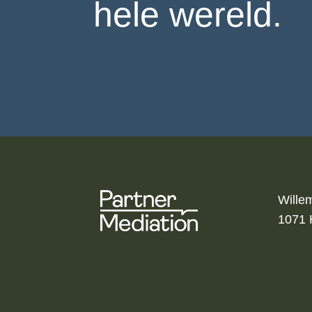
hele wereld.
Wille
1071