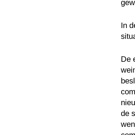
gewo
In 
situ
De e
wein
besl
com
nie
de s
wend