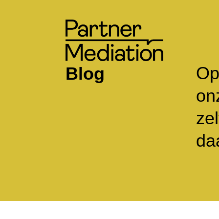
Op
Blog
onz
ze
da