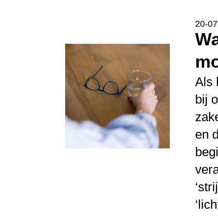
20-07
Wat maakt onze business relatie (ineens) zo
mo
Als
bij 
zake
en d
begi
vera
‘str
‘lic