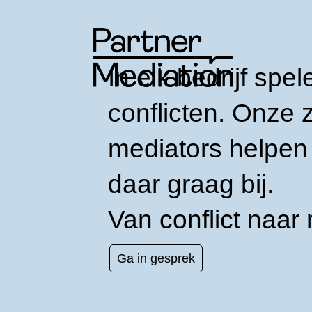
In elk bedrijf spel
conflicten. Onze z
mediators helpen
daar graag bij.
Van conflict naar 
Ga in gesprek