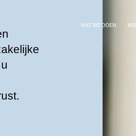
WAT WE DOEN
WIE
en
akelijke
 u
rust.