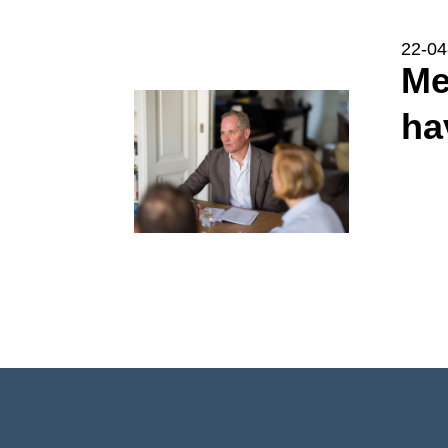
22-04
Mediation in Strafzaken: van nice naar must
ha