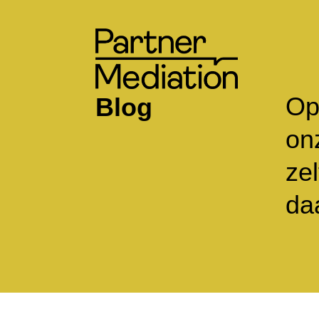
Op
Blog
onz
ze
da