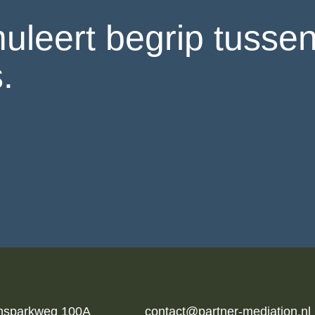
muleert begrip tusse
.
msparkweg 100A
contact@partner-mediation.nl