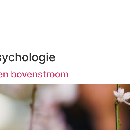
WAT WE DOEN
WIE
sychologie
 en bovenstroom